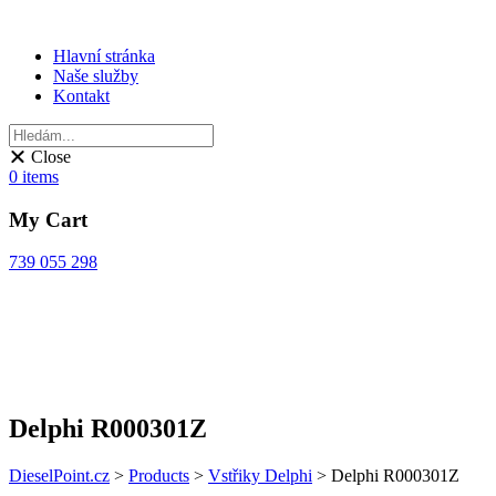
Hlavní stránka
Naše služby
Kontakt
Close
0
items
My Cart
739 055 298
Delphi R000301Z
DieselPoint.cz
>
Products
>
Vstřiky Delphi
>
Delphi R000301Z