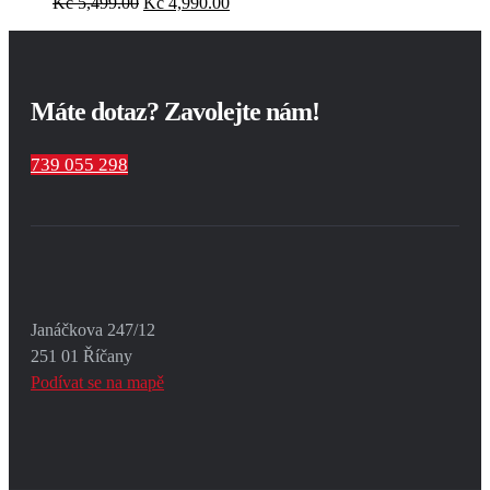
Kč
5,499.00
Kč
4,990.00
Máte dotaz? Zavolejte nám!
739 055 298
Janáčkova 247/12
251 01 Říčany
Podívat se na mapě